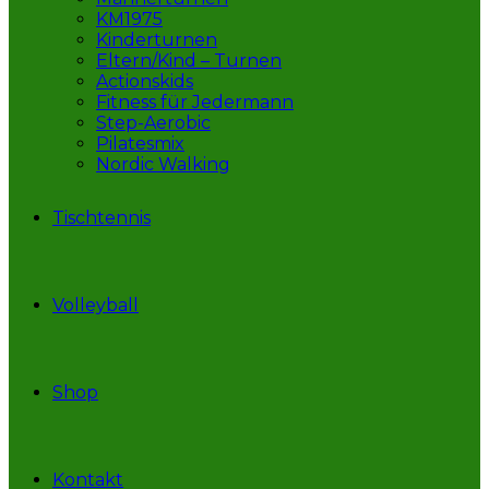
KM1975
Kinderturnen
Eltern/Kind – Turnen
Actionskids
Fitness für Jedermann
Step-Aerobic
Pilatesmix
Nordic Walking
Tischtennis
Volleyball
Shop
Kontakt