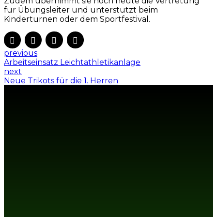
Zudem übernimmt sie noch heute die Vertretung
für Übungsleiter und unterstützt beim
Kinderturnen oder dem Sportfestival.
previous
Arbeitseinsatz Leichtathletikanlage
next
Neue Trikots für die 1. Herren
MITGLIED WERDEN IM
SV VELTHEIM