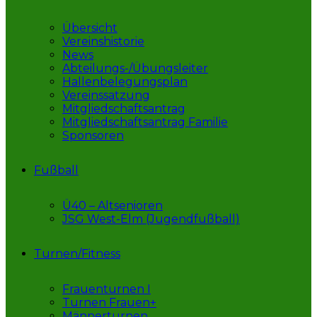
Übersicht
Vereinshistorie
News
Abteilungs-/Übungsleiter
Hallenbelegungsplan
Vereinssatzung
Mitgliedschaftsantrag
Mitgliedschaftsantrag Familie
Sponsoren
Fußball
Ü40 – Altsenioren
JSG West-Elm (Jugendfußball)
Turnen/Fitness
Frauenturnen I
Turnen Frauen+
Männerturnen