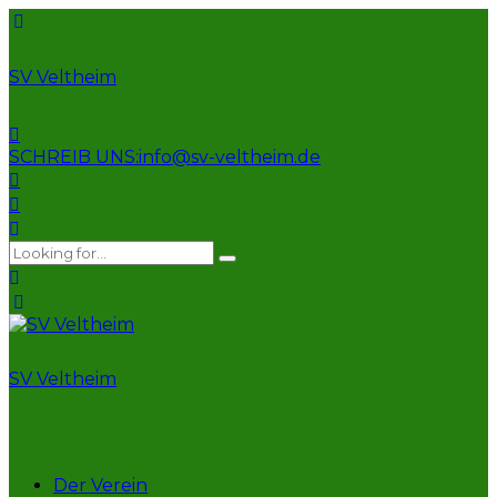
SV Veltheim
SCHREIB UNS:
info@sv-veltheim.de
SV Veltheim
Der Verein