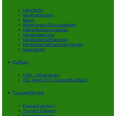
Übersicht
Vereinshistorie
News
Abteilungs-/Übungsleiter
Hallenbelegungsplan
Vereinssatzung
Mitgliedschaftsantrag
Mitgliedschaftsantrag Familie
Sponsoren
Fußball
Ü40 – Altsenioren
JSG West-Elm (Jugendfußball)
Turnen/Fitness
Frauenturnen I
Turnen Frauen+
Männerturnen