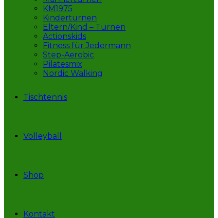
KM1975
Kinderturnen
Eltern/Kind – Turnen
Actionskids
Fitness für Jedermann
Step-Aerobic
Pilatesmix
Nordic Walking
Tischtennis
Volleyball
Shop
Kontakt