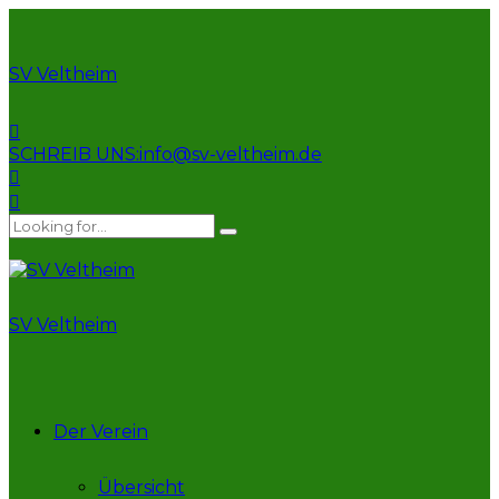
SV Veltheim
SCHREIB UNS:
info@sv-veltheim.de
SV Veltheim
Der Verein
Übersicht