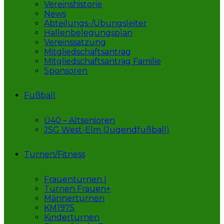
Vereinshistorie
News
Abteilungs-/Übungsleiter
Hallenbelegungsplan
Vereinssatzung
Mitgliedschaftsantrag
Mitgliedschaftsantrag Familie
Sponsoren
Fußball
Ü40 – Altsenioren
JSG West-Elm (Jugendfußball)
Turnen/Fitness
Frauenturnen I
Turnen Frauen+
Männerturnen
KM1975
Kinderturnen