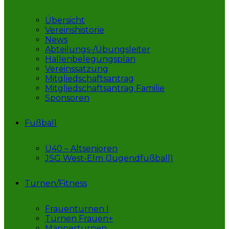
Übersicht
Vereinshistorie
News
Abteilungs-/Übungsleiter
Hallenbelegungsplan
Vereinssatzung
Mitgliedschaftsantrag
Mitgliedschaftsantrag Familie
Sponsoren
Fußball
Ü40 – Altsenioren
JSG West-Elm (Jugendfußball)
Turnen/Fitness
Frauenturnen I
Turnen Frauen+
Männerturnen