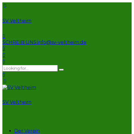
SV Veltheim
SCHREIB UNS:
info@sv-veltheim.de
SV Veltheim
Der Verein