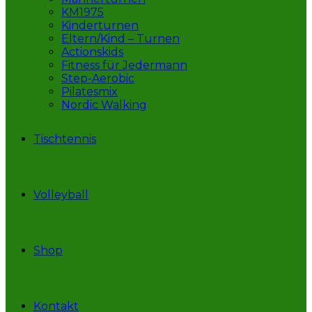
KM1975
Kinderturnen
Eltern/Kind – Turnen
Actionskids
Fitness für Jedermann
Step-Aerobic
Pilatesmix
Nordic Walking
Tischtennis
Volleyball
Shop
Kontakt