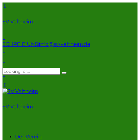
SV Veltheim
SCHREIB UNS:
info@sv-veltheim.de
SV Veltheim
Der Verein