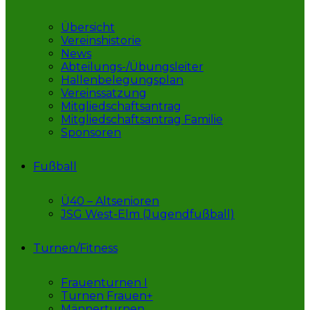
Übersicht
Vereinshistorie
News
Abteilungs-/Übungsleiter
Hallenbelegungsplan
Vereinssatzung
Mitgliedschaftsantrag
Mitgliedschaftsantrag Familie
Sponsoren
Fußball
Ü40 – Altsenioren
JSG West-Elm (Jugendfußball)
Turnen/Fitness
Frauenturnen I
Turnen Frauen+
Männerturnen