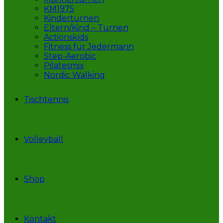
KM1975
Kinderturnen
Eltern/Kind – Turnen
Actionskids
Fitness für Jedermann
Step-Aerobic
Pilatesmix
Nordic Walking
Tischtennis
Volleyball
Shop
Kontakt