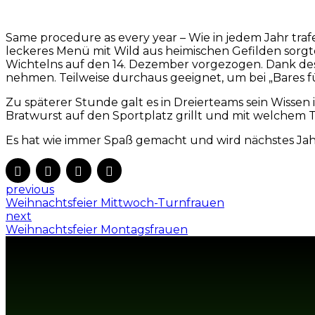
Same procedure as every year – Wie in jedem Jahr traf
leckeres Menü mit Wild aus heimischen Gefilden sorg
Wichtelns auf den 14. Dezember vorgezogen. Dank des 
nehmen. Teilweise durchaus geeignet, um bei „Bares f
Zu späterer Stunde galt es in Dreierteams sein Wissen
Bratwurst auf den Sportplatz grillt und mit welchem T
Es hat wie immer Spaß gemacht und wird nächstes Jah
previous
Weihnachtsfeier Mittwoch-Turnfrauen
next
Weihnachtsfeier Montagsfrauen