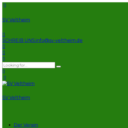
SV Veltheim
SCHREIB UNS:
info@sv-veltheim.de
SV Veltheim
Der Verein