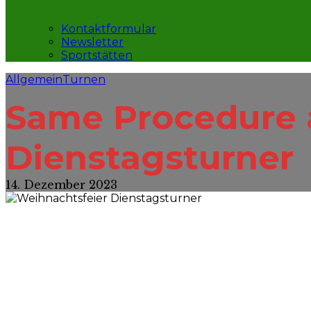
Kontaktformular
Newsletter
Sportstätten
Allgemein
Turnen
Same Procedure a
Dienstagsturner
14. Dezember 2023