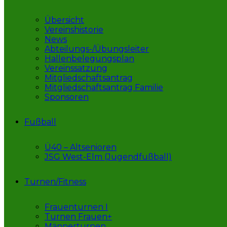
Übersicht
Vereinshistorie
News
Abteilungs-/Übungsleiter
Hallenbelegungsplan
Vereinssatzung
Mitgliedschaftsantrag
Mitgliedschaftsantrag Familie
Sponsoren
Fußball
Ü40 – Altsenioren
JSG West-Elm (Jugendfußball)
Turnen/Fitness
Frauenturnen I
Turnen Frauen+
Männerturnen