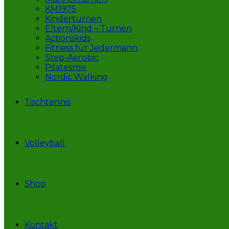
KM1975
Kinderturnen
Eltern/Kind – Turnen
Actionskids
Fitness für Jedermann
Step-Aerobic
Pilatesmix
Nordic Walking
Tischtennis
Volleyball
Shop
Kontakt