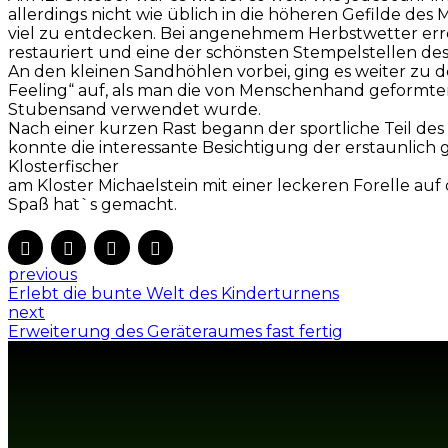
allerdings nicht wie üblich in die höheren Gefilde des 
viel zu entdecken. Bei angenehmem Herbstwetter errei
restauriert und eine der schönsten Stempelstellen des
An den kleinen Sandhöhlen vorbei, ging es weiter zu 
Feeling“ auf, als man die von Menschenhand geformte
Stubensand verwendet wurde.
Nach einer kurzen Rast begann der sportliche Teil de
konnte die interessante Besichtigung der erstaunli
Klosterfischer
am Kloster Michaelstein mit einer leckeren Forelle auf
Spaß hat`s gemacht.
previous
Erlebt die bunte Welt des Kinderturnens
next
Erweiterung des Geräteraumes fast fertig