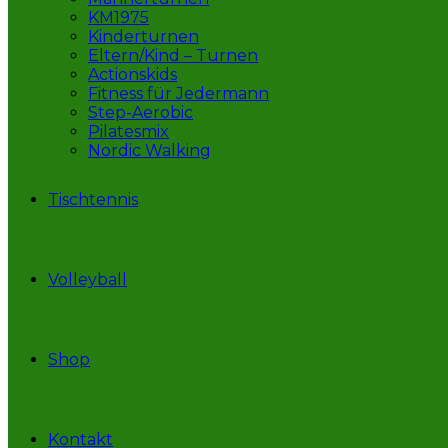
KM1975
Kinderturnen
Eltern/Kind – Turnen
Actionskids
Fitness für Jedermann
Step-Aerobic
Pilatesmix
Nordic Walking
Tischtennis
Volleyball
Shop
Kontakt