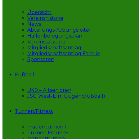
Übersicht
Vereinshistorie
News
Abteilungs-/Übungsleiter
Hallenbelegungsplan
Vereinssatzung
Mitgliedschaftsantrag
Mitgliedschaftsantrag Familie
Sponsoren
Fußball
Ü40 – Altsenioren
JSG West-Elm (Jugendfußball)
Turnen/Fitness
Frauenturnen I
Turnen Frauen+
Männerturnen