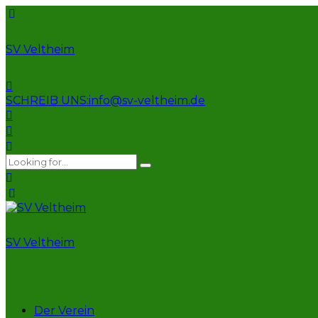
SV Veltheim
SCHREIB UNS:
info@sv-veltheim.de
SV Veltheim
Der Verein