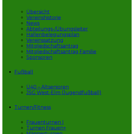
Übersicht
Vereinshistorie
News
Abteilungs-/Übungsleiter
Hallenbelegungsplan
Vereinssatzung
Mitgliedschaftsantrag
Mitgliedschaftsantrag Familie
Sponsoren
Fußball
Ü40 – Altsenioren
JSG West-Elm (Jugendfußball)
Turnen/Fitness
Frauenturnen I
Turnen Frauen+
Männerturnen