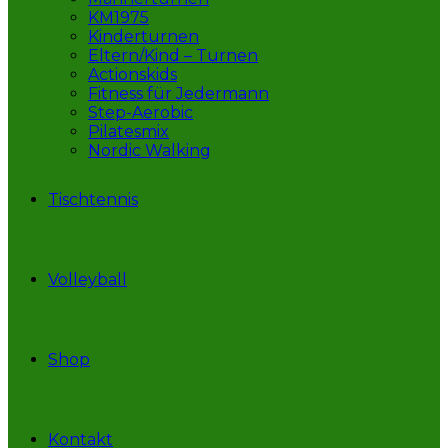
KM1975
Kinderturnen
Eltern/Kind – Turnen
Actionskids
Fitness für Jedermann
Step-Aerobic
Pilatesmix
Nordic Walking
Tischtennis
Volleyball
Shop
Kontakt