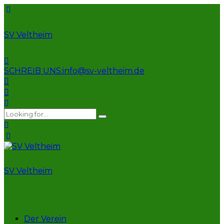
SV Veltheim
SCHREIB UNS:
info@sv-veltheim.de
SV Veltheim
Der Verein