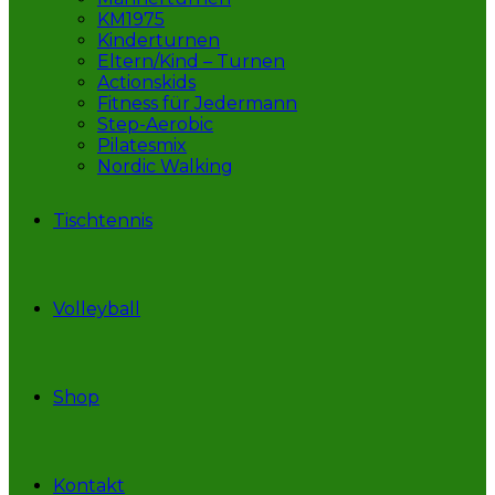
KM1975
Kinderturnen
Eltern/Kind – Turnen
Actionskids
Fitness für Jedermann
Step-Aerobic
Pilatesmix
Nordic Walking
Tischtennis
Volleyball
Shop
Kontakt