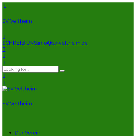
SV Veltheim
SCHREIB UNS:
info@sv-veltheim.de
SV Veltheim
Der Verein