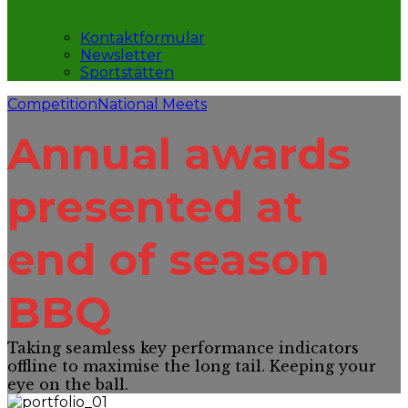
Kontaktformular
Newsletter
Sportstätten
Competition
National Meets
Annual awards
presented at
end of season
BBQ
Taking seamless key performance indicators
offline to maximise the long tail. Keeping your
eye on the ball.