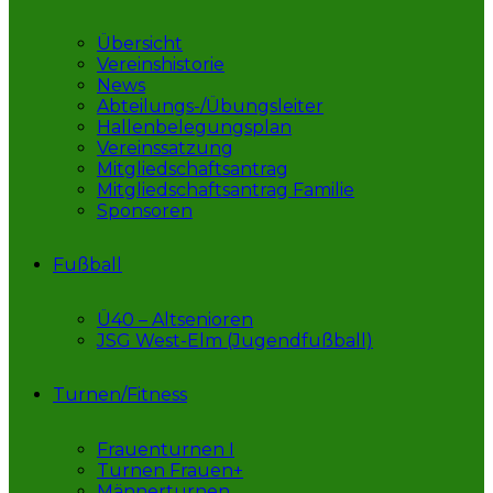
Übersicht
Vereinshistorie
News
Abteilungs-/Übungsleiter
Hallenbelegungsplan
Vereinssatzung
Mitgliedschaftsantrag
Mitgliedschaftsantrag Familie
Sponsoren
Fußball
Ü40 – Altsenioren
JSG West-Elm (Jugendfußball)
Turnen/Fitness
Frauenturnen I
Turnen Frauen+
Männerturnen