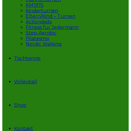
KM1975
Kinderturnen
Eltern/Kind – Turnen
Actionskids
Fitness für Jedermann
Step-Aerobic
Pilatesmix
Nordic Walking
Tischtennis
Volleyball
Shop
Kontakt