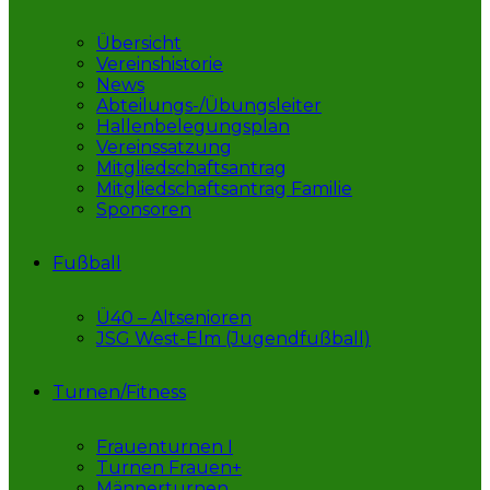
Übersicht
Vereinshistorie
News
Abteilungs-/Übungsleiter
Hallenbelegungsplan
Vereinssatzung
Mitgliedschaftsantrag
Mitgliedschaftsantrag Familie
Sponsoren
Fußball
Ü40 – Altsenioren
JSG West-Elm (Jugendfußball)
Turnen/Fitness
Frauenturnen I
Turnen Frauen+
Männerturnen