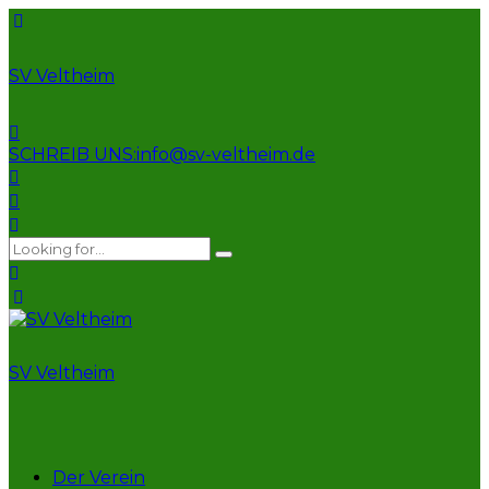
SV Veltheim
SCHREIB UNS:
info@sv-veltheim.de
SV Veltheim
Der Verein